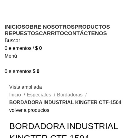
Ofrecemos servicio técnico a domicilio
Ofrecemos servicio técnico a domicilio
INICIO
SOBRE NOSOTROS
PRODUCTOS
REPUESTOS
CARRITO
CONTÁCTENOS
Buscar
0
elementos
/
$
0
Menú
0
elementos
$
0
Vista ampliada
Inicio
Especiales
Bordadoras
BORDADORA INDUSTRIAL KINGTER CTF-1504
volver a productos
BORDADORA INDUSTRIAL