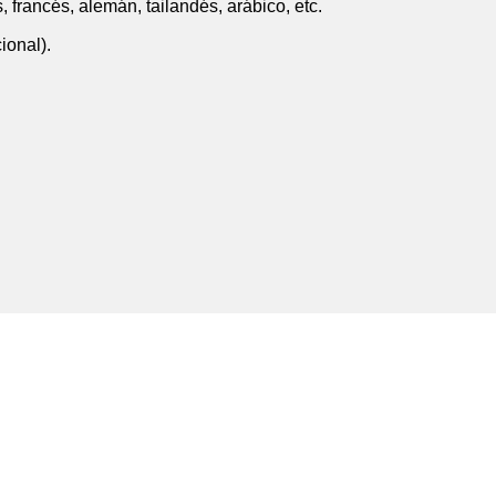
, francés, alemán, tailandés, arábico, etc.
ional).