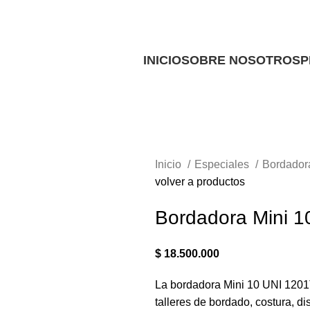
Ofrecemos servicio técnico a domicilio
Ofrecemos servicio técnico a domicilio
INICIO
SOBRE NOSOTROS
P
Inicio
Especiales
Bordado
volver a productos
Bordadora Mini 1
$
18.500.000
La bordadora Mini 10 UNI 1201
talleres de bordado, costura, d