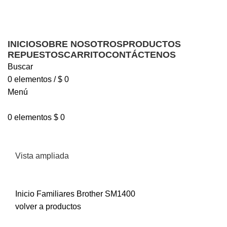
Ofrecemos servicio técnico a domicilio
Ofrecemos servicio técnico a domicilio
INICIO
SOBRE NOSOTROS
PRODUCTOS
REPUESTOS
CARRITO
CONTÁCTENOS
Buscar
0
elementos
/
$
0
Menú
0
elementos
$
0
Vista ampliada
Inicio
Familiares
Brother SM1400
volver a productos