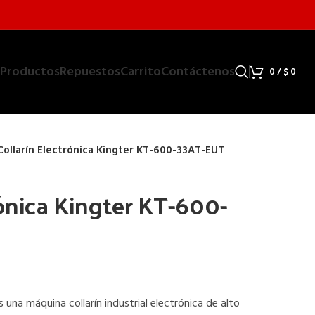
Productos
Repuestos
Carrito
Contáctenos
0
/
$
0
Collarín Electrónica Kingter KT-600-33AT-EUT
rónica Kingter KT-600-
 una máquina collarín industrial electrónica de alto