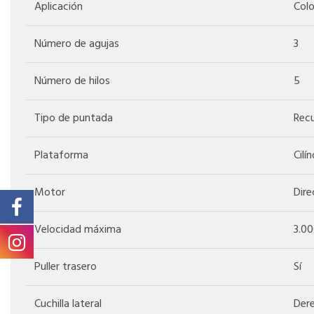
Aplicación
Colo
Número de agujas
3
Número de hilos
5
Tipo de puntada
Recu
Plataforma
Cilí
Motor
Dire
Velocidad máxima
3.0
Puller trasero
Sí
Cuchilla lateral
Der