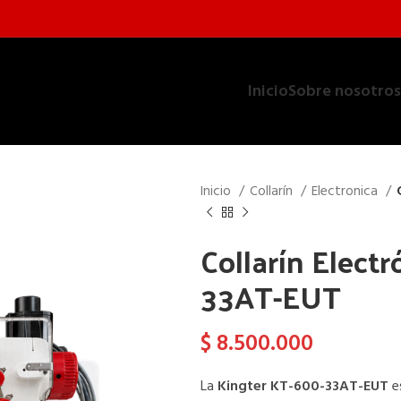
Inicio
Sobre nosotros
Inicio
Collarín
Electronica
Collarín Elect
33AT-EUT
$
8.500.000
La
Kingter KT-600-33AT-EUT
es