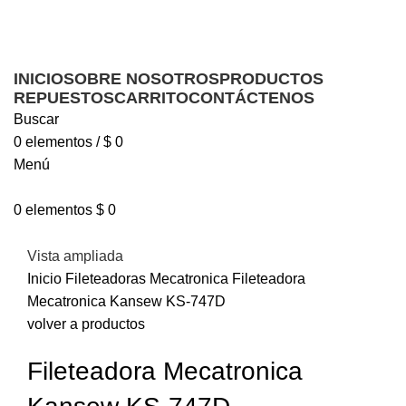
Ofrecemos servicio técnico a domicilio
Ofrecemos servicio técnico a domicilio
INICIO
SOBRE NOSOTROS
PRODUCTOS
REPUESTOS
CARRITO
CONTÁCTENOS
Buscar
0
elementos
/
$
0
Menú
0
elementos
$
0
Vista ampliada
Inicio
Fileteadoras
Mecatronica
Fileteadora
Mecatronica Kansew KS-747D
volver a productos
Fileteadora Mecatronica