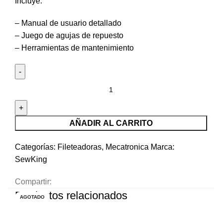
Incluye:
– Manual de usuario detallado
– Juego de agujas de repuesto
– Herramientas de mantenimiento
AÑADIR AL CARRITO
Categorías:
Fileteadoras
,
Mecatronica
Marca:
SewKing
Compartir:
Productos relacionados
-10%
AGOTADO
-4%