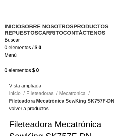
Ofrecemos servicio técnico a domicilio
Ofrecemos servicio técnico a domicilio
INICIO
SOBRE NOSOTROS
PRODUCTOS
REPUESTOS
CARRITO
CONTÁCTENOS
Buscar
0
elementos
/
$
0
Menú
0
elementos
$
0
Vista ampliada
Inicio
Fileteadoras
Mecatronica
Fileteadora Mecatrónica SewKing SK757F-DN
volver a productos
Fileteadora Mecatrónica