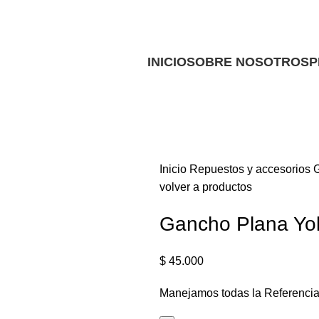
Ofrecemos servicio técnico a domicilio
Ofrecemos servicio técnico a domicilio
INICIO
SOBRE NOSOTROS
P
Inicio
Repuestos y accesorios
volver a productos
Gancho Plana Yo
$
45.000
Manejamos todas la Referencias