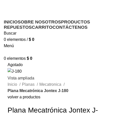
Ofrecemos servicio técnico a domicilio
Ofrecemos servicio técnico a domicilio
INICIO
SOBRE NOSOTROS
PRODUCTOS
REPUESTOS
CARRITO
CONTÁCTENOS
Buscar
0
elementos
/
$
0
Menú
0
elementos
$
0
Agotado
Vista ampliada
Inicio
Planas
Mecatronica
Plana Mecatrónica Jontex J-180
volver a productos
Plana Mecatrónica Jontex J-