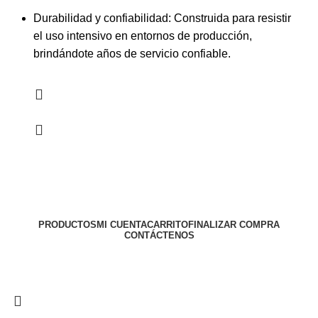
Durabilidad y confiabilidad: Construida para resistir
el uso intensivo en entornos de producción,
brindándote años de servicio confiable.
PRODUCTOS
MI CUENTA
CARRITO
FINALIZAR COMPRA
CONTÁCTENOS
Todos los derechos reservados
MAQUINAS LA 43
2024
Diseño web implementado por PACOWEB
.