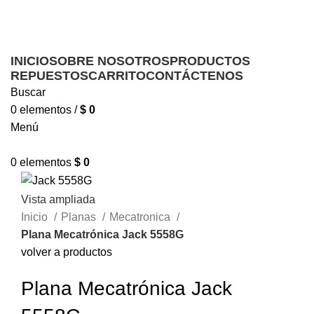
Ofrecemos servicio técnico a domicilio
Ofrecemos servicio técnico a domicilio
INICIO
SOBRE NOSOTROS
PRODUCTOS
REPUESTOS
CARRITO
CONTÁCTENOS
Buscar
0
elementos
/
$
0
Menú
0
elementos
$
0
Vista ampliada
Inicio
Planas
Mecatronica
Plana Mecatrónica Jack 5558G
volver a productos
Plana Mecatrónica Jack