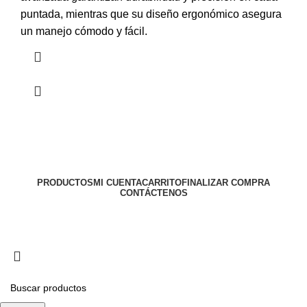
puntada, mientras que su diseño ergonómico asegura
un manejo cómodo y fácil.
PRODUCTOS
MI CUENTA
CARRITO
FINALIZAR COMPRA
CONTÁCTENOS
Todos los derechos reservados
MAQUINAS LA 43
2024
Diseño web implementado por PACOWEB
.