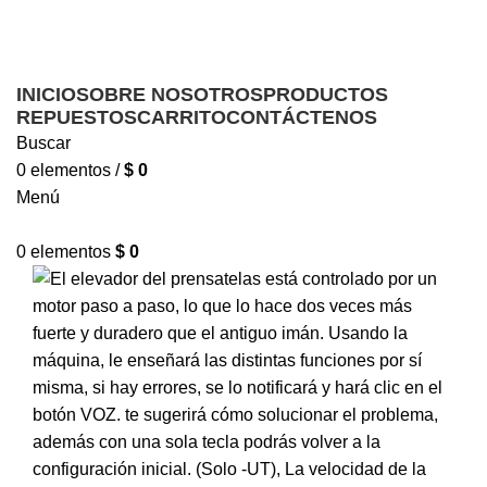
Ofrecemos servicio técnico a domicilio
Ofrecemos servicio técnico a domicilio
INICIO
SOBRE NOSOTROS
PRODUCTOS
REPUESTOS
CARRITO
CONTÁCTENOS
Buscar
0
elementos
/
$
0
Menú
0
elementos
$
0