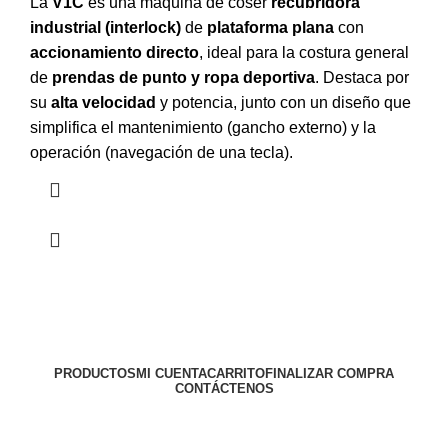
La
V1C
es una máquina de coser
recubridora
industrial (interlock)
de
plataforma plana
con
accionamiento directo
, ideal para la costura general
de
prendas de punto y ropa deportiva
. Destaca por
su
alta velocidad
y potencia, junto con un diseño que
simplifica el mantenimiento (gancho externo) y la
operación (navegación de una tecla).
PRODUCTOS
MI CUENTA
CARRITO
FINALIZAR COMPRA
CONTÁCTENOS
Todos los derechos reservados
MAQUINAS LA 43
2024
Diseño web implementado por PACOWEB
.