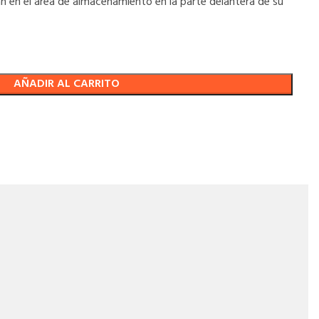
an en el área de almacenamiento en la parte delantera de su
AÑADIR AL CARRITO