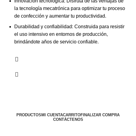
Innovación tecnológica: Disfruta de las ventajas de
la tecnología mecatrónica para optimizar tu proceso
de confección y aumentar tu productividad.
Durabilidad y confiabilidad: Construida para resistir
el uso intensivo en entornos de producción,
brindándote años de servicio confiable.
PRODUCTOS
MI CUENTA
CARRITO
FINALIZAR COMPRA
CONTÁCTENOS
Todos los derechos reservados
MAQUINAS LA 43
2024