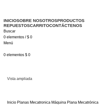
Ofrecemos servicio técnico a domicilio
Ofrecemos servicio técnico a domicilio
INICIO
SOBRE NOSOTROS
PRODUCTOS
REPUESTOS
CARRITO
CONTÁCTENOS
Buscar
0
elementos
/
$
0
Menú
0
elementos
$
0
Vista ampliada
Inicio
Planas
Mecatronica
Máquina Plana Mecatrónica