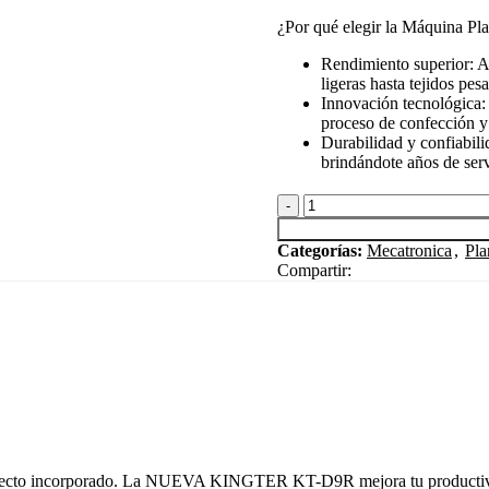
¿Por qué elegir la Máquina P
Rendimiento superior: As
ligeras hasta tejidos pes
Innovación tecnológica: 
proceso de confección y
Durabilidad y confiabili
brindándote años de serv
Plana
Mecatrónica
Pesada
Categorías:
Mecatronica
,
Pla
W-
Compartir:
D3-
H
cantidad
irecto incorporado. La NUEVA KINGTER KT-D9R mejora tu productividad 