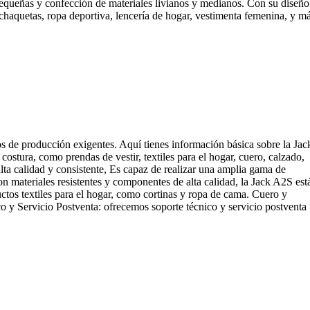
queñas y confección de materiales livianos y medianos. Con su diseño
haquetas, ropa deportiva, lencería de hogar, vestimenta femenina, y má
os de producción exigentes. Aquí tienes información básica sobre la Jac
stura, como prendas de vestir, textiles para el hogar, cuero, calzado,
alta calidad y consistente, Es capaz de realizar una amplia gama de
on materiales resistentes y componentes de alta calidad, la Jack A2S est
uctos textiles para el hogar, como cortinas y ropa de cama. Cuero y
co y Servicio Postventa: ofrecemos soporte técnico y servicio postventa