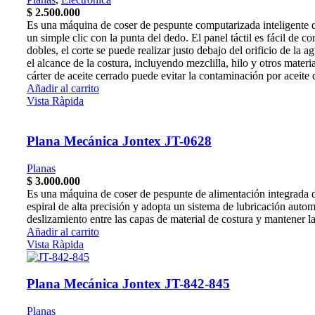
$
2.500.000
Es una máquina de coser de pespunte computarizada inteligente de
un simple clic con la punta del dedo. El panel táctil es fácil de
dobles, el corte se puede realizar justo debajo del orificio de la
el alcance de la costura, incluyendo mezclilla, hilo y otros mater
cárter de aceite cerrado puede evitar la contaminación por aceite 
Añadir al carrito
Vista Ràpida
Plana Mecánica Jontex JT-0628
Planas
$
3.000.000
Es una máquina de coser de pespunte de alimentación integrada de u
espiral de alta precisión y adopta un sistema de lubricación automá
deslizamiento entre las capas de material de costura y mantener 
Añadir al carrito
Vista Ràpida
Plana Mecánica Jontex JT-842-845
Planas