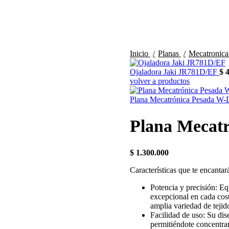
Inicio
Planas
Mecatronic
Ojaladora Jaki JR781D/EF
$
4
volver a productos
Plana Mecatrónica Pesada W
Plana Mecat
$
1.300.000
Características que te encantar
Potencia y precisión: E
excepcional en cada cost
amplia variedad de tejido
Facilidad de uso: Su di
permitiéndote concentrar