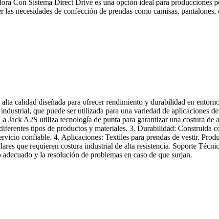
ra Con Sistema Direct Drive es una opción ideal para producciones pe
r las necesidades de confección de prendas como camisas, pantalones, c
alta calidad diseñada para ofrecer rendimiento y durabilidad en entorn
strial, que puede ser utilizada para una variedad de aplicaciones de co
 La Jack A2S utiliza tecnología de punta para garantizar una costura de 
iferentes tipos de productos y materiales. 3. Durabilidad: Construida c
rvicio confiable. 4. Aplicaciones: Textiles para prendas de vestir. Prod
ares que requieren costura industrial de alta resistencia. Soporte Técni
o adecuado y la resolución de problemas en caso de que surjan.