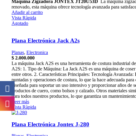
Máquina Zigzadora JONTEX JT20U53D
La máquina zigzado
renovado, esta máquina ofrece tecnología avanzada para satisface
Añadir al carrito
Vista Ràpida
Agotado
Plana Electrónica Jack A2s
Planas
,
Electronica
$
2.000.000
La máquina Jack A2S es una herramienta de costura industrial de 
A2S: 1. Tipo de Máquina: La Jack A2S es una máquina de coser indu
entre otros. 2. Características Principales: Tecnología Avanzada:
puntadas y operaciones de costura, lo que la hace adecuada para d
diseñada para soportar un uso intensivo y proporcionar años de se
productos de cuero, como bolsos y calzado. Otros materiales simil
para todos nuestros productos, lo que garantiza un mantenimient
Leer más
Vista Ràpida
Plana Electrónica Jontex J-280
Planas
,
Electronica