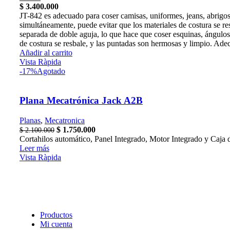
$
3.400.000
JT-842 es adecuado para coser camisas, uniformes, jeans, abrigos 
simultáneamente, puede evitar que los materiales de costura se re
separada de doble aguja, lo que hace que coser esquinas, ángulos 
de costura se resbale, y las puntadas son hermosas y limpio. Ade
Añadir al carrito
Vista Ràpida
-17%
Agotado
Plana Mecatrónica Jack A2B
Planas
,
Mecatronica
El
El
$
1.750.000
$
2.100.000
precio
precio
Cortahilos automático, Panel Integrado, Motor Integrado y Caja
original
actual
Leer más
era:
es:
Vista Ràpida
$ 2.100.000.
$ 1.750.000.
Productos
Mi cuenta