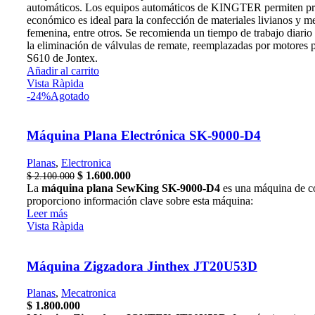
automáticos. Los equipos automáticos de KINGTER permiten progr
económico es ideal para la confección de materiales livianos y me
femenina, entre otros. Se recomienda un tiempo de trabajo diari
la eliminación de válvulas de remate, reemplazadas por motores 
S610 de Jontex.
Añadir al carrito
Vista Ràpida
-24%
Agotado
Máquina Plana Electrónica SK-9000-D4
Planas
,
Electronica
El
El
$
1.600.000
$
2.100.000
precio
precio
La
máquina plana SewKing SK-9000-D4
es una máquina de cos
original
actual
proporciono información clave sobre esta máquina:
era:
es:
Leer más
$ 2.100.000.
$ 1.600.000.
Vista Ràpida
Máquina Zigzadora Jinthex JT20U53D
Planas
,
Mecatronica
$
1.800.000