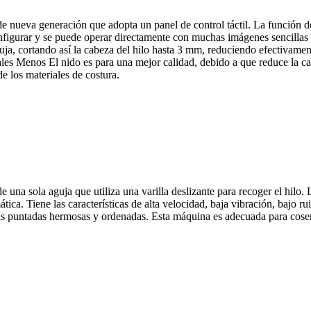
 nueva generación que adopta un panel de control táctil. La función de
 configurar y se puede operar directamente con muchas imágenes sencilla
 aguja, cortando así la cabeza del hilo hasta 3 mm, reduciendo efectivam
iales Menos El nido es para una mejor calidad, debido a que reduce la car
de los materiales de costura.
na sola aguja que utiliza una varilla deslizante para recoger el hilo. L
tica. Tiene las características de alta velocidad, baja vibración, bajo ru
las puntadas hermosas y ordenadas. Esta máquina es adecuada para coser 