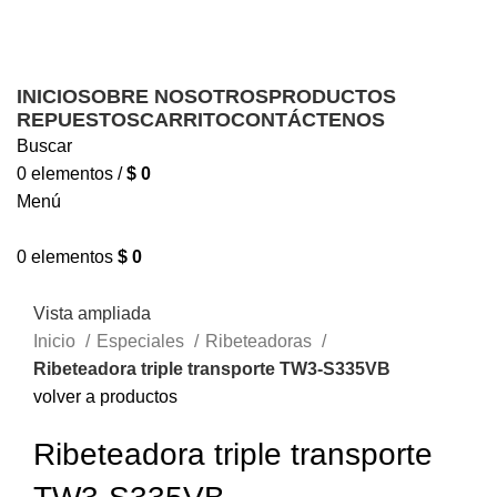
Ofrecemos servicio técnico a domicilio
Ofrecemos servicio técnico a domicilio
INICIO
SOBRE NOSOTROS
PRODUCTOS
REPUESTOS
CARRITO
CONTÁCTENOS
Buscar
0
elementos
/
$
0
Menú
0
elementos
$
0
Vista ampliada
Inicio
Especiales
Ribeteadoras
Ribeteadora triple transporte TW3-S335VB
volver a productos
Ribeteadora triple transporte