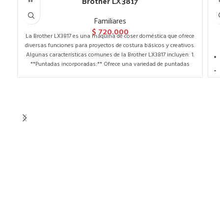
Brother LX3817
Familiares
$
720.000
La Brother LX3817 es una máquina de coser doméstica que ofrece
diversas funciones para proyectos de costura básicos y creativos.
Algunas características comunes de la Brother LX3817 incluyen: 1.
**Puntadas incorporadas:** Ofrece una variedad de puntadas
incorporadas, que pueden incluir puntadas decorativas, elásticas,
de ojal y básicas para satisfacer diferentes necesidades de costura.
2. **Brazo libre:** La máquina puede convertirse en brazo libre
para facilitar la costura de prendas tubulares como mangas y
pantalones. 3. **Sistema de enhebrado fácil:** Suele contar con un
sistema de enhebrado simplificado para agilizar el proceso de
preparación para coser. 4. **Control de tensión ajustable:** Permite
ajustar la tensión del hilo según el tipo de tela y el tipo de puntada.
5. **Luz integrada:** Algunos modelos incluyen una luz integrada
que ilumina el área de trabajo para una mejor visibilidad durante
la costura.