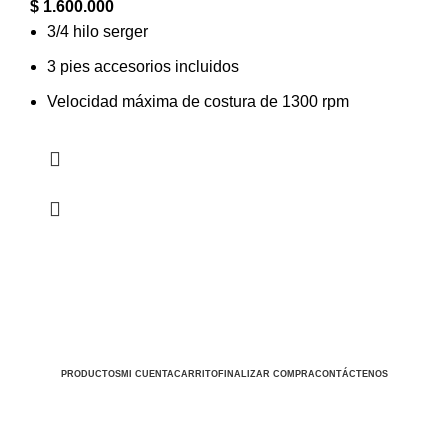
$
1.600.000
3/4 hilo serger
3 pies accesorios incluidos
Velocidad máxima de costura de 1300 rpm
PRODUCTOS
MI CUENTA
CARRITO
FINALIZAR COMPRA
CONTÁCTENOS
Todos los derechos reservados
MAQUINAS LA 43
2024