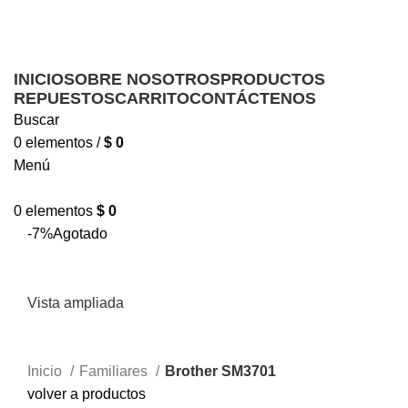
Ofrecemos servicio técnico a domicilio
Ofrecemos servicio técnico a domicilio
INICIO
SOBRE NOSOTROS
PRODUCTOS
REPUESTOS
CARRITO
CONTÁCTENOS
Buscar
0
elementos
/
$
0
Menú
0
elementos
$
0
-7%
Agotado
Vista ampliada
Inicio
Familiares
Brother SM3701
volver a productos