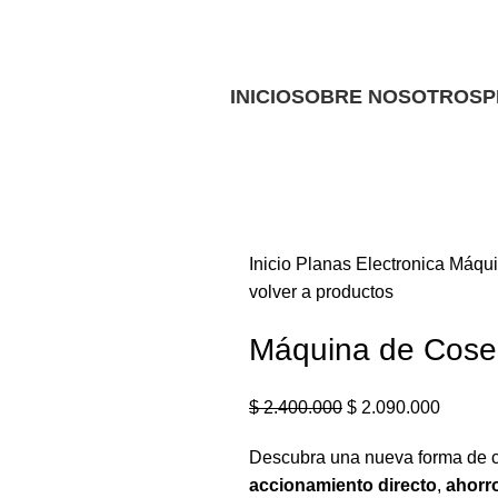
Ofrecemos servicio técnico a domicilio
Ofrecemos servicio técnico a domicilio
INICIO
SOBRE NOSOTROS
P
Inicio
Planas
Electronica
Máqui
volver a productos
Máquina de Cose
$
2.400.000
$
2.090.000
Descubra una nueva forma de c
accionamiento directo
,
ahorr