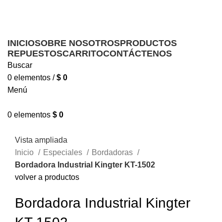
Ofrecemos servicio técnico a domicilio
Ofrecemos servicio técnico a domicilio
INICIO
SOBRE NOSOTROS
PRODUCTOS
REPUESTOS
CARRITO
CONTÁCTENOS
Buscar
0
elementos
/
$
0
Menú
0
elementos
$
0
Vista ampliada
Inicio
Especiales
Bordadoras
Bordadora Industrial Kingter KT-1502
volver a productos
Bordadora Industrial Kingter