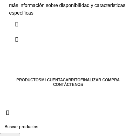
más información sobre disponibilidad y características
específicas.
PRODUCTOS
MI CUENTA
CARRITO
FINALIZAR COMPRA
CONTÁCTENOS
Todos los derechos reservados
MAQUINAS LA 43
2024
Diseño web implementado por PACOWEB
.