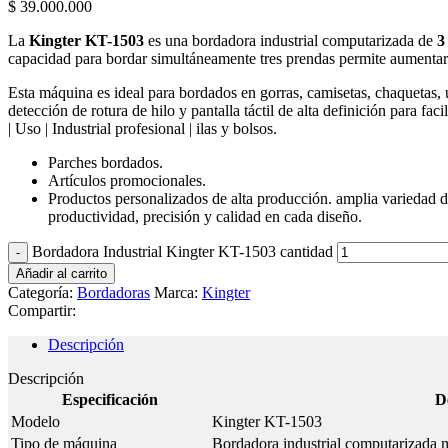
$
39.000.000
La
Kingter KT-1503
es una bordadora industrial computarizada de
3
capacidad para bordar simultáneamente tres prendas permite aumentar si
Esta máquina es ideal para bordados en gorras, camisetas, chaquetas, 
detección de rotura de hilo y pantalla táctil de alta definición para faci
| Uso | Industrial profesional | ilas y bolsos.
Parches bordados.
Artículos promocionales.
Productos personalizados de alta producción. amplia variedad d
productividad, precisión y calidad en cada diseño.
Bordadora Industrial Kingter KT-1503 cantidad
Añadir al carrito
Categoría:
Bordadoras
Marca:
Kingter
Compartir:
Descripción
Descripción
Especificación
D
Modelo
Kingter KT-1503
Tipo de máquina
Bordadora industrial computarizada m