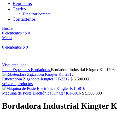
Repuestos
Carrito
Finalizar compra
Contáctenos
Buscar
0
elementos
/
$
0
Menú
0
elementos
$
0
Vista ampliada
Inicio
Especiales
Bordadoras
Bordadora Industrial Kingter KT-1503
Ribeteadora Zigzadora Kingter KT-2312
$
5.500.000
volver a productos
Máquina de Poste Electrónica Kingter KT-5816
$
5.500.000
Bordadora Industrial Kingter 