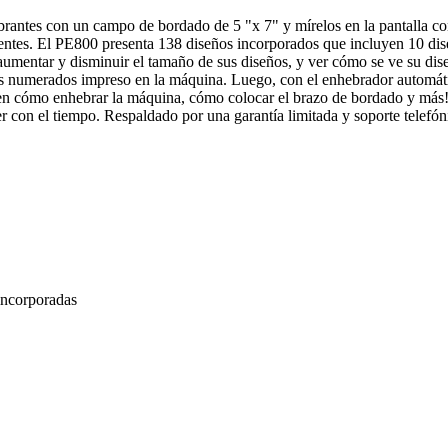
antes con un campo de bordado de 5 "x 7" y mírelos en la pantalla con l
entes. El PE800 presenta 138 diseños incorporados que incluyen 10 dis
, aumentar y disminuir el tamaño de sus diseños, y ver cómo se ve su dis
s numerados impreso en la máquina. Luego, con el enhebrador automático,
uyen cómo enhebrar la máquina, cómo colocar el brazo de bordado y más
 con el tiempo. Respaldado por una garantía limitada y soporte telefónic
incorporadas