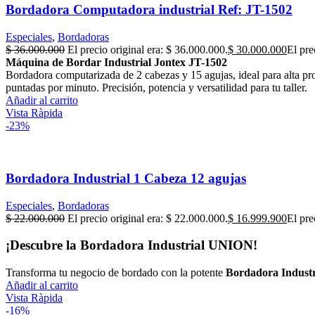
Bordadora Computadora industrial Ref: JT-1502
Especiales
,
Bordadoras
$
36.000.000
El precio original era: $ 36.000.000.
$
30.000.000
El pre
Máquina de Bordar Industrial Jontex JT-1502
Bordadora computarizada de 2 cabezas y 15 agujas, ideal para alta pro
puntadas por minuto. Precisión, potencia y versatilidad para tu taller.
Añadir al carrito
Vista Ràpida
-23%
Bordadora Industrial 1 Cabeza 12 agujas
Especiales
,
Bordadoras
$
22.000.000
El precio original era: $ 22.000.000.
$
16.999.900
El pre
¡Descubre la Bordadora Industrial UNION!
Transforma tu negocio de bordado con la potente
Bordadora Indust
Añadir al carrito
Vista Ràpida
-16%