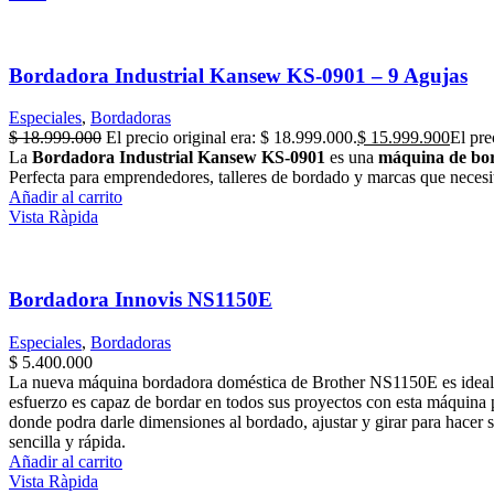
Bordadora Industrial Kansew KS-0901 – 9 Agujas
Especiales
,
Bordadoras
$
18.999.000
El precio original era: $ 18.999.000.
$
15.999.900
El pre
La
Bordadora Industrial Kansew KS-0901
es una
máquina de bor
Perfecta para emprendedores, talleres de bordado y marcas que necesita
Añadir al carrito
Vista Ràpida
Bordadora Innovis NS1150E
Especiales
,
Bordadoras
$
5.400.000
La nueva máquina bordadora doméstica de Brother NS1150E es ideal pa
esfuerzo es capaz de bordar en todos sus proyectos con esta máquina p
donde podra darle dimensiones al bordado, ajustar y girar para hacer s
sencilla y rápida.
Añadir al carrito
Vista Ràpida