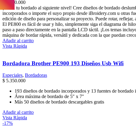
$
5.400.000
¡Lleva tu bordado al siguiente nivel! Cree diseños de bordado deslumbr
incorporados o importe el suyo propio desde iBroidery.com u otras fu
edición de diseño para personalizar su proyecto. Puede rotar, reflejar
El PE800 es fácil de usar y hilo, simplemente siga el diagrama de hilo
paso a paso directamente en la pantalla LCD táctil. ¡Los temas incl
máquina de bordar rápida, versátil y dedicada con la que puedan crecer
Añadir al carrito
Vista Ràpida
Bordadora Brother PE900 193 Diseños Usb Wifi
Especiales
,
Bordadoras
$
5.350.000
193 diseños de bordado incorporados y 13 fuentes de bordado 
Área máxima de bordado de 5″ x 7″
Más 50 diseños de bordado descargables gratis
Añadir al carrito
Vista Ràpida
-17%