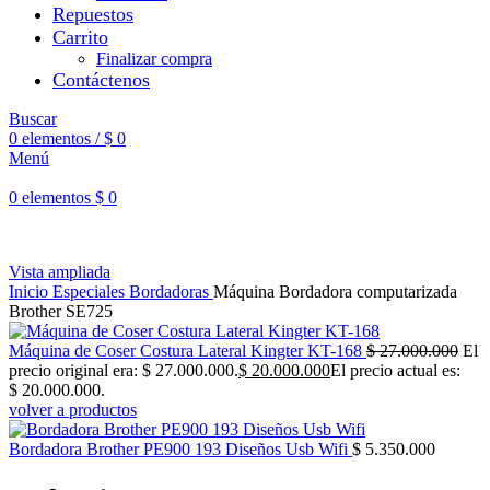
Repuestos
Carrito
Finalizar compra
Contáctenos
Buscar
0
elementos
/
$
0
Menú
0
elementos
$
0
Vista ampliada
Inicio
Especiales
Bordadoras
Máquina Bordadora computarizada
Brother SE725
Máquina de Coser Costura Lateral Kingter KT-168
$
27.000.000
El
precio original era: $ 27.000.000.
$
20.000.000
El precio actual es:
$ 20.000.000.
volver a productos
Bordadora Brother PE900 193 Diseños Usb Wifi
$
5.350.000